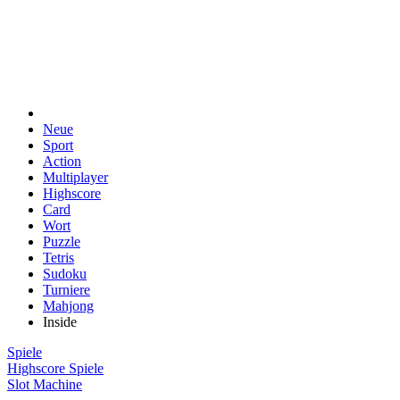
Neue
Sport
Action
Multiplayer
Highscore
Card
Wort
Puzzle
Tetris
Sudoku
Turniere
Mahjong
Inside
Spiele
Highscore Spiele
Slot Machine