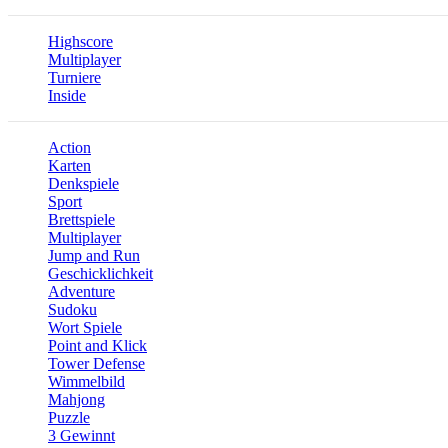
Highscore
Multiplayer
Turniere
Inside
Action
Karten
Denkspiele
Sport
Brettspiele
Multiplayer
Jump and Run
Geschicklichkeit
Adventure
Sudoku
Wort Spiele
Point and Klick
Tower Defense
Wimmelbild
Mahjong
Puzzle
3 Gewinnt