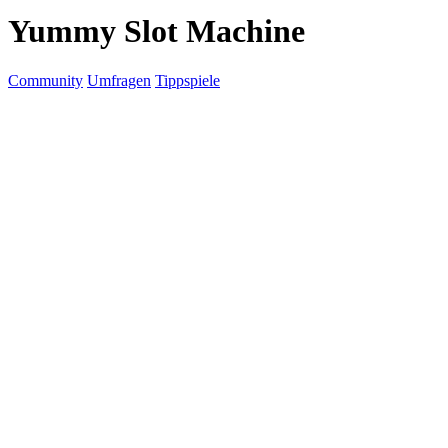
Yummy Slot Machine
Community
Umfragen
Tippspiele