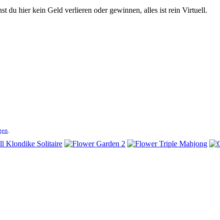
t du hier kein Geld verlieren oder gewinnen, alles ist rein Virtuell.
gen
.