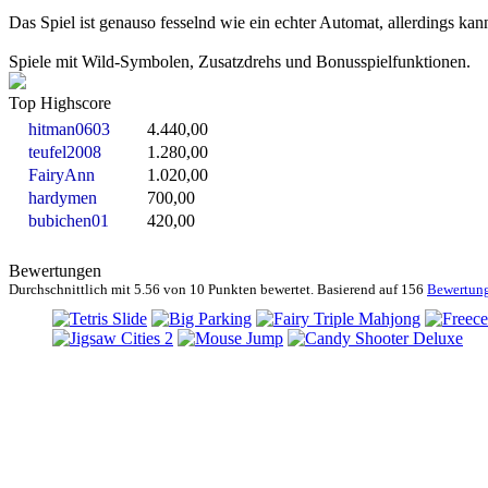
Das Spiel ist genauso fesselnd wie ein echter Automat, allerdings kanns
Spiele mit Wild-Symbolen, Zusatzdrehs und Bonusspielfunktionen.
Top Highscore
hitman0603
4.440,00
teufel2008
1.280,00
FairyAnn
1.020,00
hardymen
700,00
bubichen01
420,00
Bewertungen
Durchschnittlich mit
5.56 von
10 Punkten bewertet. Basierend auf
156
Bewertun