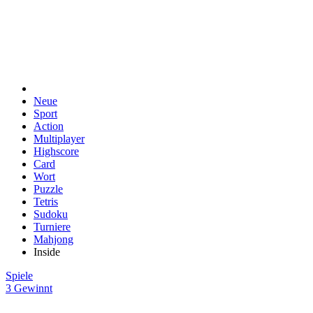
Neue
Sport
Action
Multiplayer
Highscore
Card
Wort
Puzzle
Tetris
Sudoku
Turniere
Mahjong
Inside
Spiele
3 Gewinnt