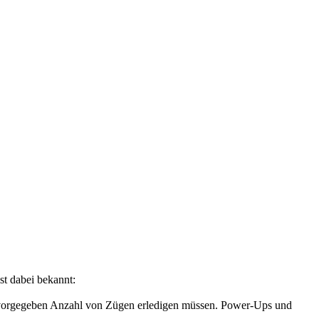
st dabei bekannt:
er vorgegeben Anzahl von Zügen erledigen müssen. Power-Ups und