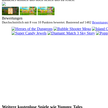
Bewertungen
Durchschnittlich mit
8 von
10 Punkten bewertet. Basierend auf
1482
Bewertunge
Weitere kostenlose Spiele wie Yummy Tales