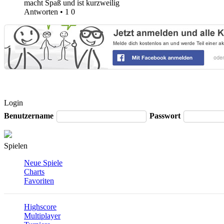
macht Spaß und ist kurzweilig
Antworten
•
1
0
Login
Benutzername
Passwort
Spielen
Neue Spiele
Charts
Favoriten
Highscore
Multiplayer