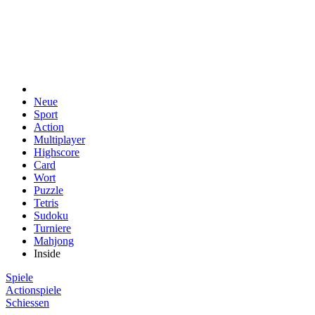
Neue
Sport
Action
Multiplayer
Highscore
Card
Wort
Puzzle
Tetris
Sudoku
Turniere
Mahjong
Inside
Spiele
Actionspiele
Schiessen