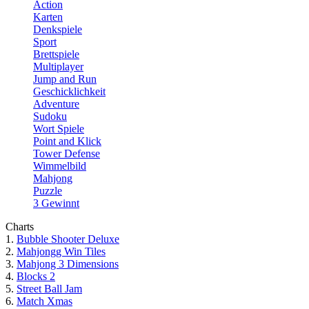
Action
Karten
Denkspiele
Sport
Brettspiele
Multiplayer
Jump and Run
Geschicklichkeit
Adventure
Sudoku
Wort Spiele
Point and Klick
Tower Defense
Wimmelbild
Mahjong
Puzzle
3 Gewinnt
Charts
1.
Bubble Shooter Deluxe
2.
Mahjongg Win Tiles
3.
Mahjong 3 Dimensions
4.
Blocks 2
5.
Street Ball Jam
6.
Match Xmas