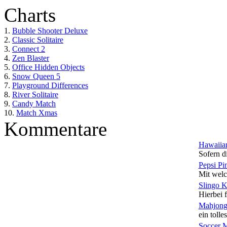
Charts
1.
Bubble Shooter Deluxe
2.
Classic Solitaire
3.
Connect 2
4.
Zen Blaster
5.
Office Hidden Objects
6.
Snow Queen 5
7.
Playground Differences
8.
River Solitaire
9.
Candy Match
10.
Match Xmas
Kommentare
Hawaiian
Sofern di
Pepsi Pi
Mit welc
Slingo 
Hierbei f
Mahjong
ein tolles
Soccer 