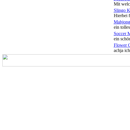
Mit welc
Slingo 
Hierbei f
Mahjong
ein tolles
Soccer 
ein schön
Flower 
achja ich