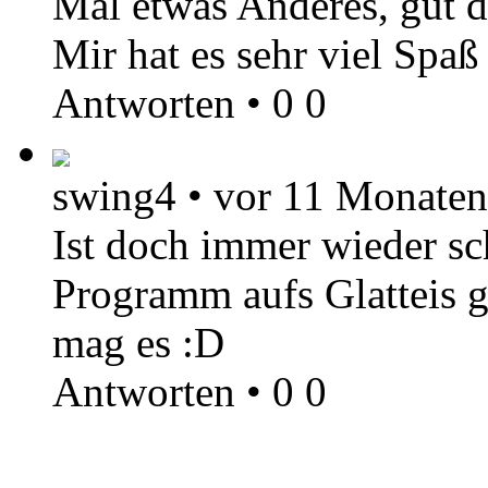
Mal etwas Anderes, gut da
Mir hat es sehr viel Spa
Antworten
•
0
0
swing4
•
vor 11 Monaten
Ist doch immer wieder s
Programm aufs Glatteis g
mag es :D
Antworten
•
0
0