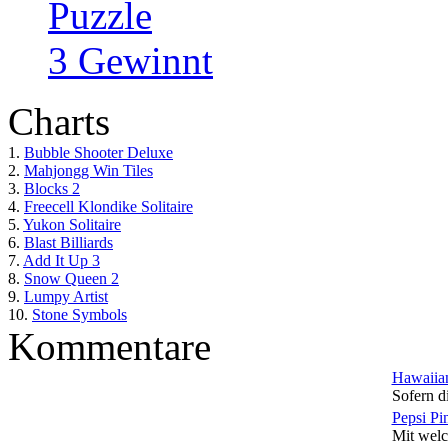
Puzzle
3 Gewinnt
Charts
1.
Bubble Shooter Deluxe
2.
Mahjongg Win Tiles
3.
Blocks 2
4.
Freecell Klondike Solitaire
5.
Yukon Solitaire
6.
Blast Billiards
7.
Add It Up 3
8.
Snow Queen 2
9.
Lumpy Artist
10.
Stone Symbols
Kommentare
Hawaiian
Sofern di
Pepsi Pi
Mit welc