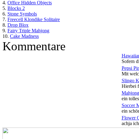
4.
Office Hidden Objects
5.
Blocks 2
6.
Stone Symbols
7.
Freecell Klondike Solitaire
8.
Drop Blox
9.
Fairy Triple Mahjong
10.
Cake Madness
Kommentare
Hawaiian
Sofern di
Pepsi Pi
Mit welc
Slingo 
Hierbei f
Mahjong
ein tolles
Soccer 
ein schön
Flower 
achja ich