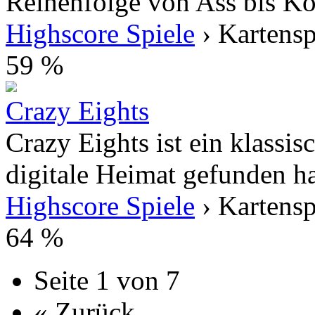
Reihenfolge von Ass bis Kön
Highscore Spiele
› Kartensp
59 %
Crazy Eights
Crazy Eights ist ein klassis
digitale Heimat gefunden ha
Highscore Spiele
› Kartensp
64 %
Seite 1 von 7
« Zurück