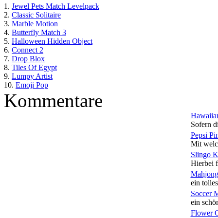
1.
Jewel Pets Match Levelpack
2.
Classic Solitaire
3.
Marble Motion
4.
Butterfly Match 3
5.
Halloween Hidden Object
6.
Connect 2
7.
Drop Blox
8.
Tiles Of Egypt
9.
Lumpy Artist
10.
Emoji Pop
Kommentare
Hawaiian
Sofern di
Pepsi Pi
Mit welc
Slingo 
Hierbei f
Mahjong
ein tolles
Soccer 
ein schön
Flower 