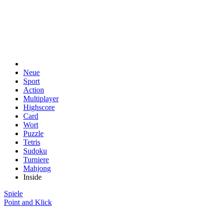
Neue
Sport
Action
Multiplayer
Highscore
Card
Wort
Puzzle
Tetris
Sudoku
Turniere
Mahjong
Inside
Spiele
Point and Klick