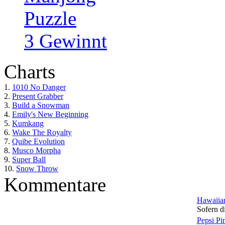
Puzzle
3 Gewinnt
Charts
1.
1010 No Danger
2.
Present Grabber
3.
Build a Snowman
4.
Emily's New Beginning
5.
Kumkang
6.
Wake The Royalty
7.
Quibe Evolution
8.
Musco Morpha
9.
Super Ball
10.
Snow Throw
Kommentare
Hawaiian
Sofern di
Pepsi Pi