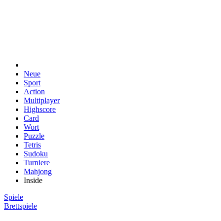
Neue
Sport
Action
Multiplayer
Highscore
Card
Wort
Puzzle
Tetris
Sudoku
Turniere
Mahjong
Inside
Spiele
Brettspiele