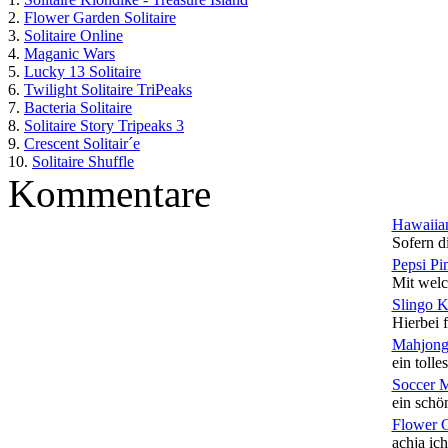
2.
Flower Garden Solitaire
3.
Solitaire Online
4.
Maganic Wars
5.
Lucky 13 Solitaire
6.
Twilight Solitaire TriPeaks
7.
Bacteria Solitaire
8.
Solitaire Story Tripeaks 3
9.
Crescent Solitair´e
10.
Solitaire Shuffle
Kommentare
Hawaiian
Sofern di
Pepsi Pi
Mit welc
Slingo 
Hierbei f
Mahjong
ein tolles
Soccer 
ein schön
Flower 
achja ich