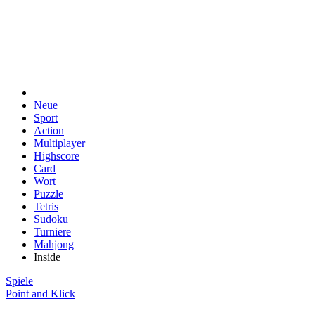
Neue
Sport
Action
Multiplayer
Highscore
Card
Wort
Puzzle
Tetris
Sudoku
Turniere
Mahjong
Inside
Spiele
Point and Klick