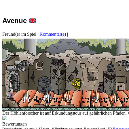
Avenue
Freund(e) im Spiel
|
Kommentar(e)
|
Der Höhlenforscher ist auf Erkundungstour auf gefährlichen Pfaden. G
Bewertungen
Durchschnittlich mit
4.47 von
10 Punkten bewertet. Basierend auf
152
Bewertun