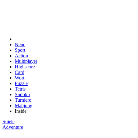
Neue
Sport
Action
Multiplayer
Highscore
Card
Wort
Puzzle
Tetris
Sudoku
Turniere
Mahjong
Inside
Spiele
Adventure