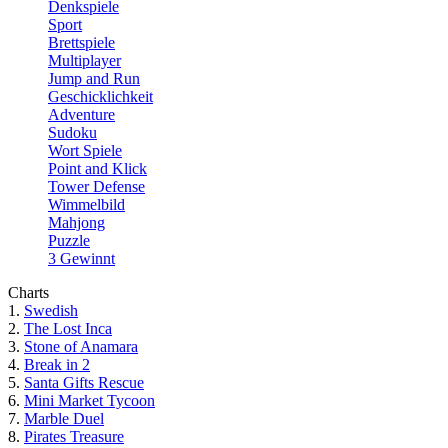
Denkspiele
Sport
Brettspiele
Multiplayer
Jump and Run
Geschicklichkeit
Adventure
Sudoku
Wort Spiele
Point and Klick
Tower Defense
Wimmelbild
Mahjong
Puzzle
3 Gewinnt
Charts
1.
Swedish
2.
The Lost Inca
3.
Stone of Anamara
4.
Break in 2
5.
Santa Gifts Rescue
6.
Mini Market Tycoon
7.
Marble Duel
8.
Pirates Treasure