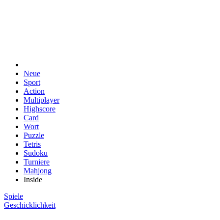
Neue
Sport
Action
Multiplayer
Highscore
Card
Wort
Puzzle
Tetris
Sudoku
Turniere
Mahjong
Inside
Spiele
Geschicklichkeit