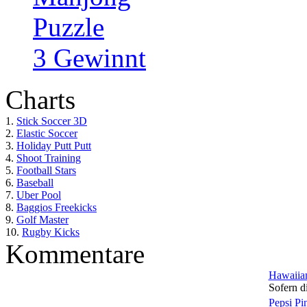
Puzzle
3 Gewinnt
Charts
1.
Stick Soccer 3D
2.
Elastic Soccer
3.
Holiday Putt Putt
4.
Shoot Training
5.
Football Stars
6.
Baseball
7.
Uber Pool
8.
Baggios Freekicks
9.
Golf Master
10.
Rugby Kicks
Kommentare
Hawaiian
Sofern di
Pepsi Pi