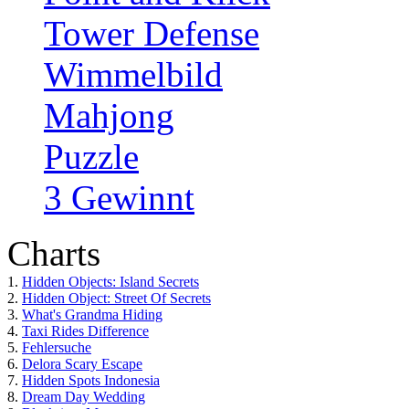
Tower Defense
Wimmelbild
Mahjong
Puzzle
3 Gewinnt
Charts
1.
Hidden Objects: Island Secrets
2.
Hidden Object: Street Of Secrets
3.
What's Grandma Hiding
4.
Taxi Rides Difference
5.
Fehlersuche
6.
Delora Scary Escape
7.
Hidden Spots Indonesia
8.
Dream Day Wedding