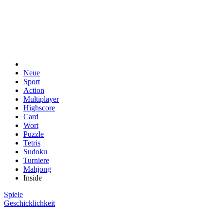
Neue
Sport
Action
Multiplayer
Highscore
Card
Wort
Puzzle
Tetris
Sudoku
Turniere
Mahjong
Inside
Spiele
Geschicklichkeit