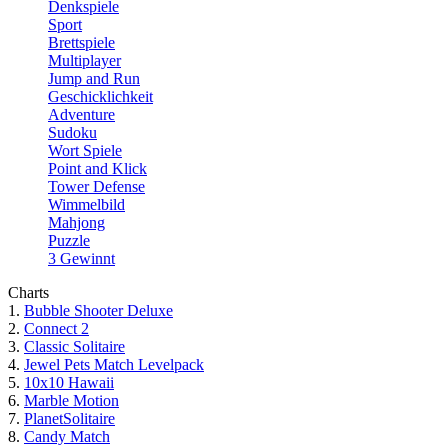
Denkspiele
Sport
Brettspiele
Multiplayer
Jump and Run
Geschicklichkeit
Adventure
Sudoku
Wort Spiele
Point and Klick
Tower Defense
Wimmelbild
Mahjong
Puzzle
3 Gewinnt
Charts
1.
Bubble Shooter Deluxe
2.
Connect 2
3.
Classic Solitaire
4.
Jewel Pets Match Levelpack
5.
10x10 Hawaii
6.
Marble Motion
7.
PlanetSolitaire
8.
Candy Match