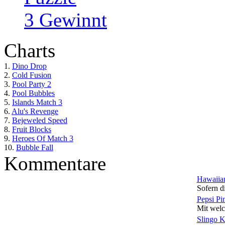
3 Gewinnt
Charts
1.
Dino Drop
2.
Cold Fusion
3.
Pool Party 2
4.
Pool Bubbles
5.
Islands Match 3
6.
Alu's Revenge
7.
Bejeweled Speed
8.
Fruit Blocks
9.
Heroes Of Match 3
10.
Bubble Fall
Kommentare
Hawaiian
Sofern di
Pepsi Pi
Mit welc
Slingo 