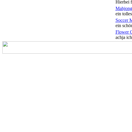
Hierbei f
Mahjong
ein tolles
Soccer 
ein schön
Flower 
achja ich