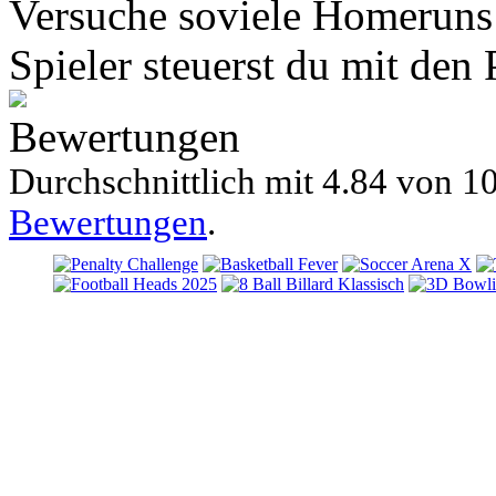
Versuche soviele Homeruns 
Spieler steuerst du mit den P
Bewertungen
Durchschnittlich mit
4.84 von
10
Bewertungen
.