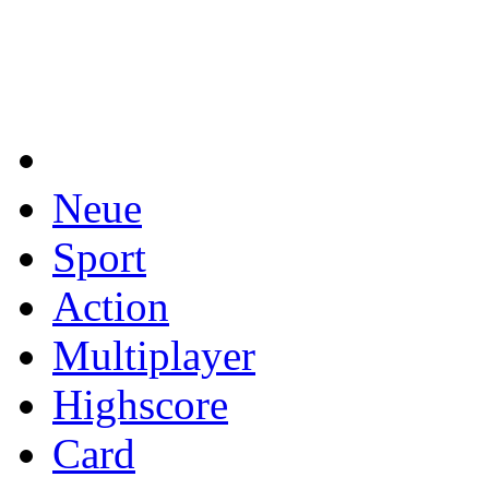
Neue
Sport
Action
Multiplayer
Highscore
Card