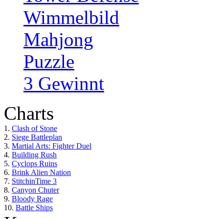
Wimmelbild
Mahjong
Puzzle
3 Gewinnt
Charts
1.
Clash of Stone
2.
Siege Battleplan
3.
Martial Arts: Fighter Duel
4.
Building Rush
5.
Cyclops Ruins
6.
Brink Alien Nation
7.
StitchinTime 3
8.
Canyon Chuter
9.
Bloody Rage
10.
Battle Ships