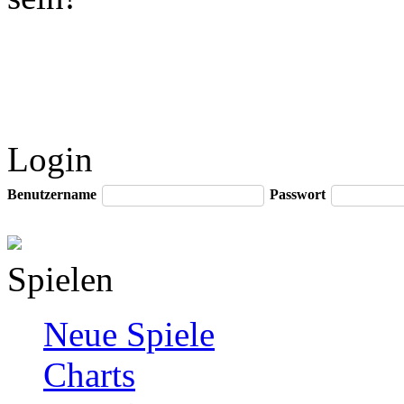
Login
Benutzername
Passwort
Spielen
Neue Spiele
Charts