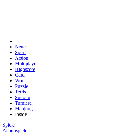
Neue
Sport
Action
Multiplayer
Highscore
Card
Wort
Puzzle
Tetris
Sudoku
Turniere
Mahjong
Inside
Spiele
Actionspiele