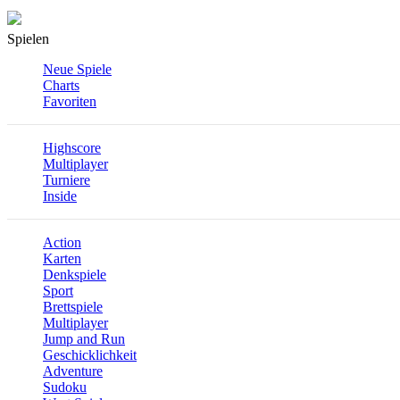
Spielen
Neue Spiele
Charts
Favoriten
Highscore
Multiplayer
Turniere
Inside
Action
Karten
Denkspiele
Sport
Brettspiele
Multiplayer
Jump and Run
Geschicklichkeit
Adventure
Sudoku