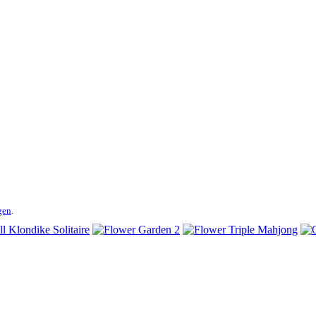
gen
.