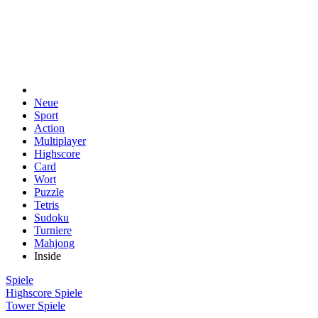
Neue
Sport
Action
Multiplayer
Highscore
Card
Wort
Puzzle
Tetris
Sudoku
Turniere
Mahjong
Inside
Spiele
Highscore Spiele
Tower Spiele