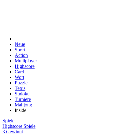
Neue
Sport
Action
Multiplayer
Highscore
Card
Wort
Puzzle
Tetris
Sudoku
Turniere
Mahjong
Inside
Spiele
Highscore Spiele
3 Gewinnt