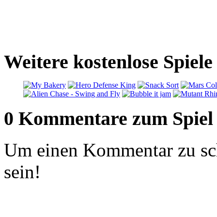
Weitere kostenlose Spiele
0 Kommentare zum Spiel
Um einen Kommentar zu sch
sein!