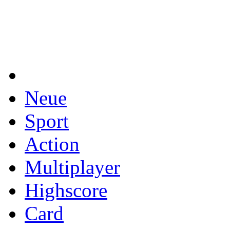
Neue
Sport
Action
Multiplayer
Highscore
Card