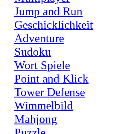
Jump and Run
Geschicklichkeit
Adventure
Sudoku
Wort Spiele
Point and Klick
Tower Defense
Wimmelbild
Mahjong
Puzzle