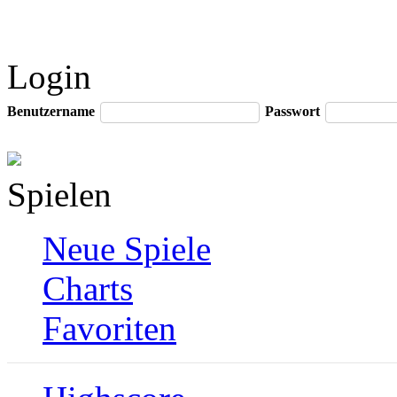
Login
Benutzername
Passwort
Spielen
Neue Spiele
Charts
Favoriten