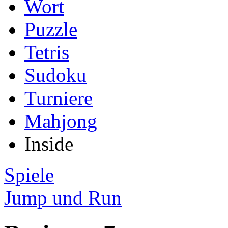
Wort
Puzzle
Tetris
Sudoku
Turniere
Mahjong
Inside
Spiele
Jump und Run