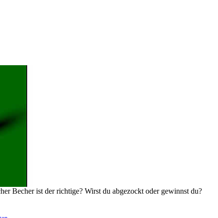
her Becher ist der richtige? Wirst du abgezockt oder gewinnst du?
gen
.