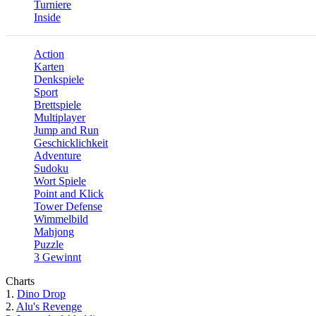
Turniere
Inside
Action
Karten
Denkspiele
Sport
Brettspiele
Multiplayer
Jump and Run
Geschicklichkeit
Adventure
Sudoku
Wort Spiele
Point and Klick
Tower Defense
Wimmelbild
Mahjong
Puzzle
3 Gewinnt
Charts
1.
Dino Drop
2.
Alu's Revenge