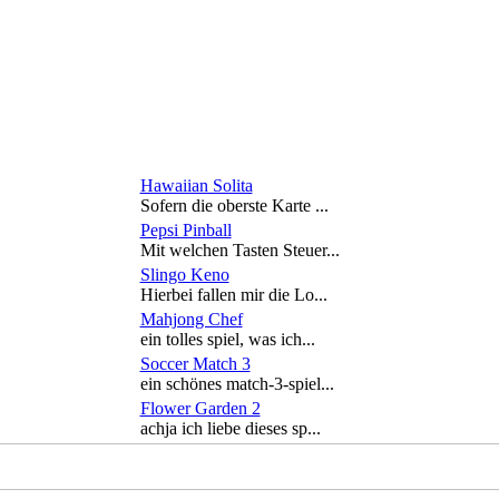
Hawaiian Solita
Sofern die oberste Karte ...
Pepsi Pinball
Mit welchen Tasten Steuer...
Slingo Keno
Hierbei fallen mir die Lo...
Mahjong Chef
ein tolles spiel, was ich...
Soccer Match 3
ein schönes match-3-spiel...
Flower Garden 2
achja ich liebe dieses sp...