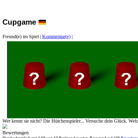
Cupgame
Freund(e) im Spiel
|
Kommentar(e)
|
Wer kennt sie nicht? Die Hütchenspieler... Versuche dein Glück. Welc
Bewertungen
Durchschnittlich mit
4.68 von
10 Punkten bewertet. Basierend auf
109
Bewertun