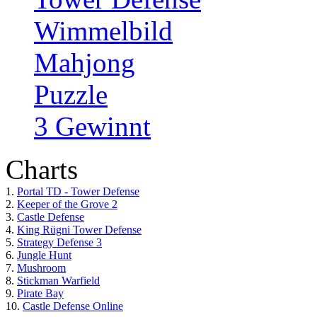
Wimmelbild
Mahjong
Puzzle
3 Gewinnt
Charts
1.
Portal TD - Tower Defense
2.
Keeper of the Grove 2
3.
Castle Defense
4.
King Rügni Tower Defense
5.
Strategy Defense 3
6.
Jungle Hunt
7.
Mushroom
8.
Stickman Warfield
9.
Pirate Bay
10.
Castle Defense Online