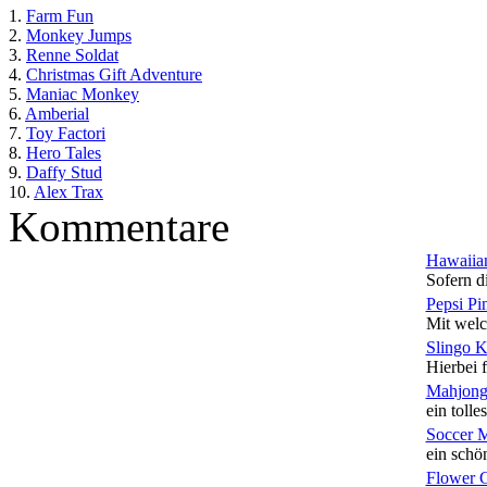
1.
Farm Fun
2.
Monkey Jumps
3.
Renne Soldat
4.
Christmas Gift Adventure
5.
Maniac Monkey
6.
Amberial
7.
Toy Factori
8.
Hero Tales
9.
Daffy Stud
10.
Alex Trax
Kommentare
Hawaiian
Sofern di
Pepsi Pi
Mit welc
Slingo 
Hierbei f
Mahjong
ein tolles
Soccer 
ein schön
Flower 