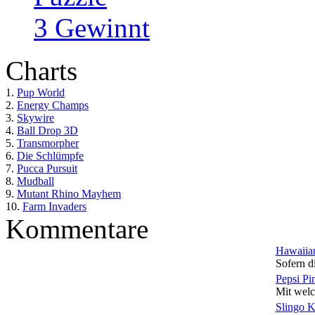
3 Gewinnt
Charts
1.
Pup World
2.
Energy Champs
3.
Skywire
4.
Ball Drop 3D
5.
Transmorpher
6.
Die Schlümpfe
7.
Pucca Pursuit
8.
Mudball
9.
Mutant Rhino Mayhem
10.
Farm Invaders
Kommentare
Hawaiian
Sofern di
Pepsi Pi
Mit welc
Slingo 