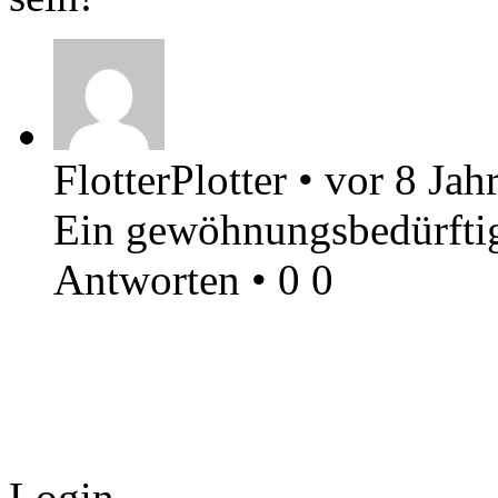
FlotterPlotter
•
vor 8 Jah
Ein gewöhnungsbedürftiges
Antworten
•
0
0
Login