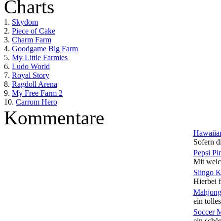
Charts
1.
Skydom
2.
Piece of Cake
3.
Charm Farm
4.
Goodgame Big Farm
5.
My Little Farmies
6.
Ludo World
7.
Royal Story
8.
Ragdoll Arena
9.
My Free Farm 2
10.
Carrom Hero
Kommentare
Hawaiian
Sofern di
Pepsi Pi
Mit welc
Slingo 
Hierbei f
Mahjong
ein tolles
Soccer 
ein schön