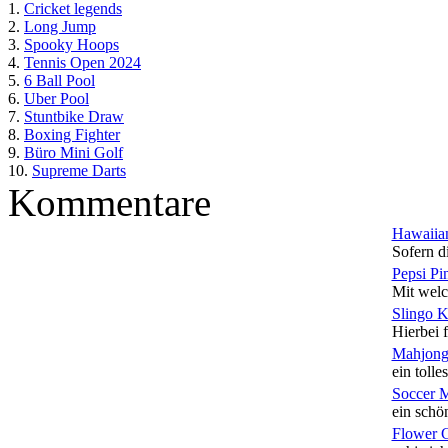
1.
Cricket legends
2.
Long Jump
3.
Spooky Hoops
4.
Tennis Open 2024
5.
6 Ball Pool
6.
Uber Pool
7.
Stuntbike Draw
8.
Boxing Fighter
9.
Büro Mini Golf
10.
Supreme Darts
Kommentare
Hawaiian
Sofern di
Pepsi Pi
Mit welc
Slingo 
Hierbei f
Mahjong
ein tolles
Soccer 
ein schön
Flower 