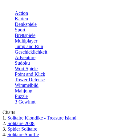
Action
Karten
Denkspiele
Sport
Brettspiele
Multiplayer
Jump and Run
Geschicklichkeit
Adventure
Sudoku
Wort Spiele
Point and Klick
Tower Defense
Wimmelbild
Mahjong
Puzzle
3 Gewinnt
Charts
1.
Solitaire Klondike - Treasure Island
2.
Solitaire 2008
3.
Spider Solitaire
4.
Solitaire Shuffle