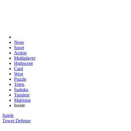
Neue
Sport
Action
Multiplayer
Highscore
Card
Wort
Puzzle
Tetris
Sudoku
Turniere
Mahjong
Inside
Spiele
Tower Defense