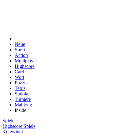
Neue
Sport
Action
Multiplayer
Highscore
Card
Wort
Puzzle
Tetris
Sudoku
Turniere
Mahjong
Inside
Spiele
Highscore Spiele
3 Gewinnt