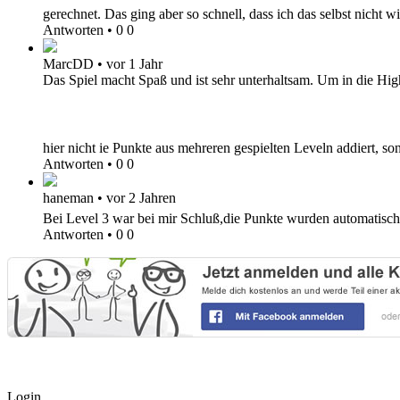
gerechnet. Das ging aber so schnell, dass ich das selbst nicht 
Antworten
•
0
0
MarcDD
•
vor 1 Jahr
Das Spiel macht Spaß und ist sehr unterhaltsam. Um in die Hig
hier nicht ie Punkte aus mehreren gespielten Leveln addiert, 
Antworten
•
0
0
haneman
•
vor 2 Jahren
Bei Level 3 war bei mir Schluß,die Punkte wurden automatisc
Antworten
•
0
0
Login