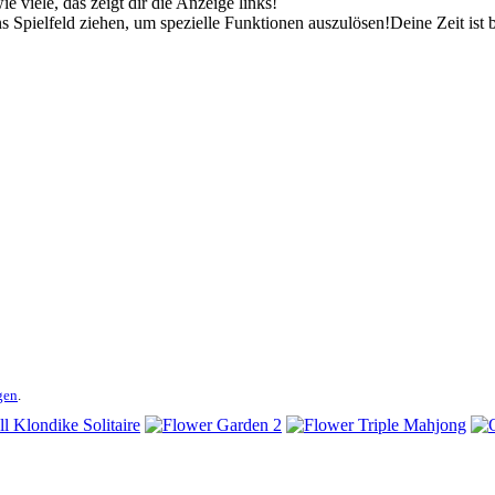
 viele, das zeigt dir die Anzeige links!
s Spielfeld ziehen, um spezielle Funktionen auszulösen!Deine Zeit ist 
gen
.