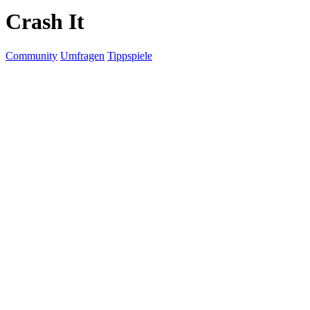
Crash It
Community
Umfragen
Tippspiele