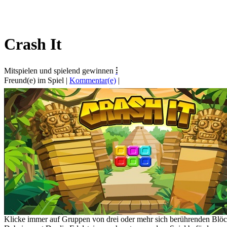
Crash It
Mitspielen und spielend gewinnen
⁝
Freund(e) im Spiel
|
Kommentar(e)
|
Klicke immer auf Gruppen von drei oder mehr sich berührenden Blöck