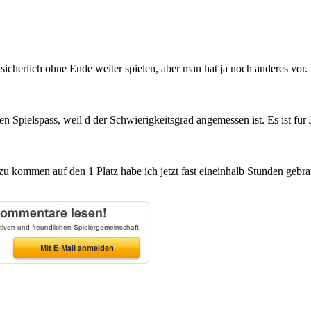
icherlich ohne Ende weiter spielen, aber man hat ja noch anderes vor.
n Spielspass, weil d der Schwierigkeitsgrad angemessen ist. Es ist für
u kommen auf den 1 Platz habe ich jetzt fast eineinhalb Stunden gebra