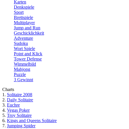
Karten
Denkspiele
Sport
Brettspiele
Multiplayer
Jump and Run
Geschicklichkeit
Adventure
Sudoku
Wort Spiele
Point and Klick
Tower Defense
Wimmelbild
Mahjong
Puzzle
3 Gewinnt
Charts
1.
Solitaire 2008
2.
Daily Solitaire
3.
Euchre
4.
Vegas Poker
5.
Troy Solitaire
6.
Kings and Queens Solitaire
7.
Jumping Spider