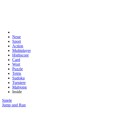
Neue
Sport
Action
Multiplayer
Highscore
Card
Wort
Puzzle
Tetris
Sudoku
Turniere
Mahjong
Inside
Spiele
Jump und Run