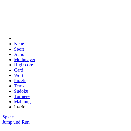
Neue
Sport
Action
Multiplayer
Highscore
Card
Wort
Puzzle
Tetris
Sudoku
Turniere
Mahjong
Inside
Spiele
Jump und Run