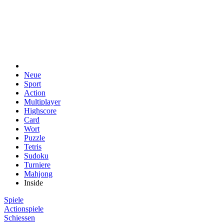
Neue
Sport
Action
Multiplayer
Highscore
Card
Wort
Puzzle
Tetris
Sudoku
Turniere
Mahjong
Inside
Spiele
Actionspiele
Schiessen