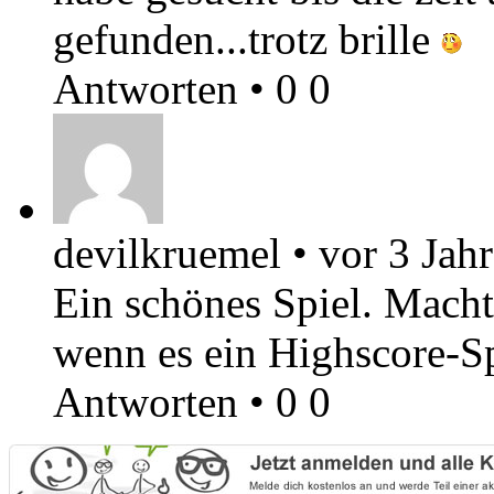
gefunden...trotz brille
Antworten
•
0
0
devilkruemel
•
vor 3 Jah
Ein schönes Spiel. Macht
wenn es ein Highscore-S
Antworten
•
0
0