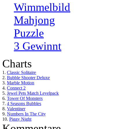
Wimmelbild
Mahjong
Puzzle
3 Gewinnt
Charts
1.
Classic Solitaire
2.
Bubble Shooter Deluxe
3.
Marble Motion
4.
Connect 2
5.
Jewel Pets Match Levelpack
6.
Tower Of Monsters
7.
4 Seasons Bubbles
8.
Valentiner
9.
Numbers In The City
10.
Piggy Night
Kommentare