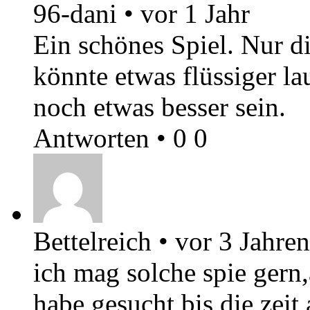
96-dani
•
vor 1 Jahr
Ein schönes Spiel. Nur d
könnte etwas flüssiger l
noch etwas besser sein.
Antworten
•
0
0
Bettelreich
•
vor 3 Jahren
ich mag solche spie gern,a
habe gesucht bis die zei