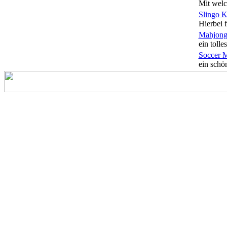
Mit welc
Slingo 
Hierbei f
Mahjong
ein tolles
Soccer 
ein schön