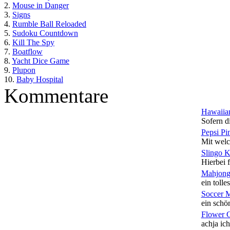
2.
Mouse in Danger
3.
Signs
4.
Rumble Ball Reloaded
5.
Sudoku Countdown
6.
Kill The Spy
7.
Boatflow
8.
Yacht Dice Game
9.
Plupon
10.
Baby Hospital
Kommentare
Hawaiian
Sofern di
Pepsi Pi
Mit welc
Slingo 
Hierbei f
Mahjong
ein tolles
Soccer 
ein schön
Flower 
achja ich