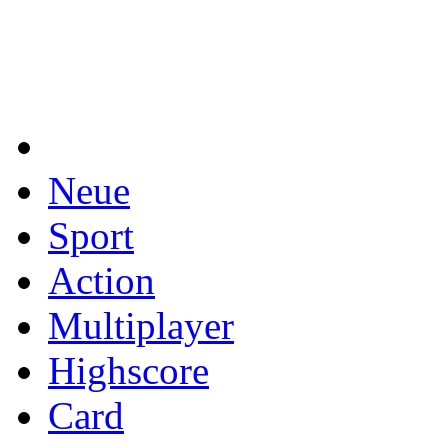
Neue
Sport
Action
Multiplayer
Highscore
Card