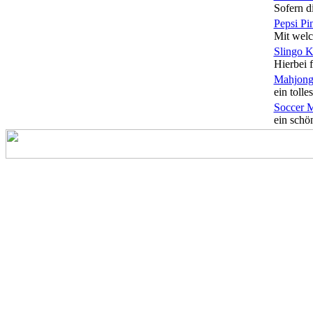
Sofern di
Pepsi Pi
Mit welc
Slingo 
Hierbei f
Mahjong
ein tolles
Soccer 
ein schön