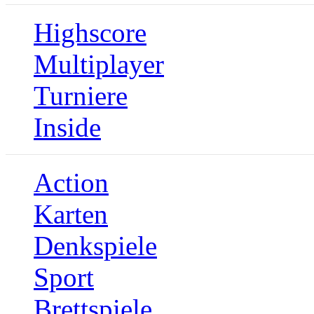
Highscore
Multiplayer
Turniere
Inside
Action
Karten
Denkspiele
Sport
Brettspiele