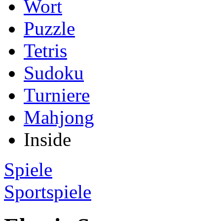
Wort
Puzzle
Tetris
Sudoku
Turniere
Mahjong
Inside
Spiele
Sportspiele