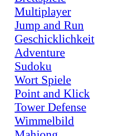
Multiplayer
Jump and Run
Geschicklichkeit
Adventure
Sudoku
Wort Spiele
Point and Klick
Tower Defense
Wimmelbild
Mahjong