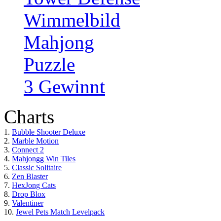
Wimmelbild
Mahjong
Puzzle
3 Gewinnt
Charts
1.
Bubble Shooter Deluxe
2.
Marble Motion
3.
Connect 2
4.
Mahjongg Win Tiles
5.
Classic Solitaire
6.
Zen Blaster
7.
HexJong Cats
8.
Drop Blox
9.
Valentiner
10.
Jewel Pets Match Levelpack