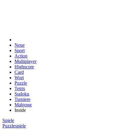
Neue
Sport
Action
Multiplayer
Highscore
Card
Wort
Puzzle
Tetris
Sudoku
Turniere
Mahjong
Inside
Spiele
Puzzlespiele