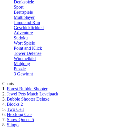
Denkspiele
Sport
Brettspiele
Multiplayer
Jump and Run
Geschicklichkeit
Adventure
Sudoku
Wort Spiele
Point and Klick
Tower Defense
Wimmelbild
Mahjong
Puzzle
3 Gewinnt
Charts
1.
Forest Bubble Shooter
2.
Jewel Pets Match Levelpack
3.
Bubble Shooter Deluxe
4.
Blocks 2
5.
Two Cell
6.
HexJong Cats
7.
Snow Queen 5
8.
Slingo