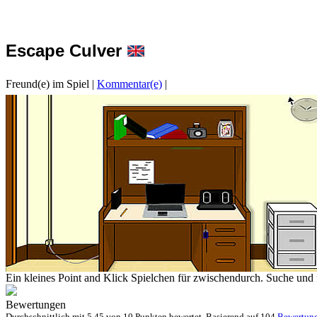
Escape Culver
Freund(e) im Spiel
|
Kommentar(e)
|
Ein kleines Point and Klick Spielchen für zwischendurch. Suche und
Bewertungen
Durchschnittlich mit
5.45 von
10 Punkten bewertet. Basierend auf
104
Bewertun