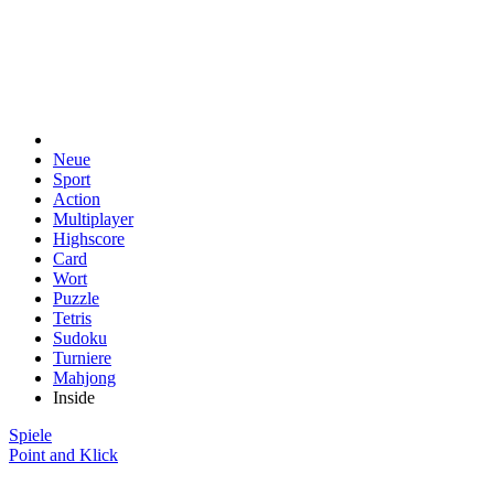
Neue
Sport
Action
Multiplayer
Highscore
Card
Wort
Puzzle
Tetris
Sudoku
Turniere
Mahjong
Inside
Spiele
Point and Klick