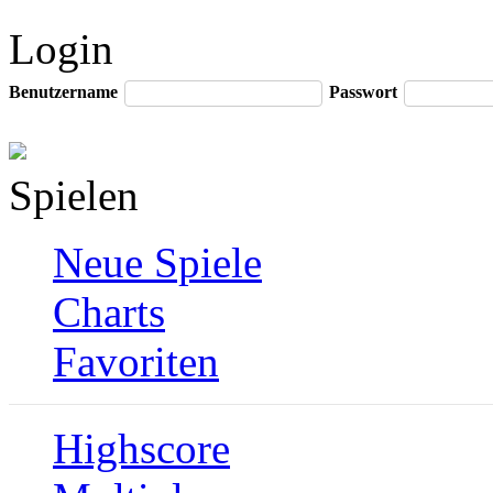
Login
Benutzername
Passwort
Spielen
Neue Spiele
Charts
Favoriten
Highscore