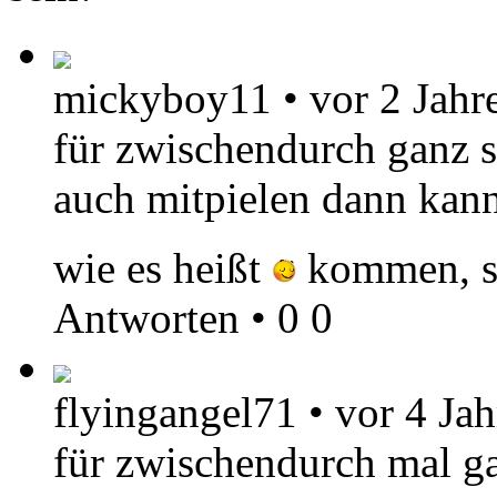
mickyboy11
•
vor 2 Jahr
für zwischendurch ganz s
auch mitpielen dann kan
wie es heißt
kommen, s
Antworten
•
0
0
flyingangel71
•
vor 4 Ja
für zwischendurch mal g