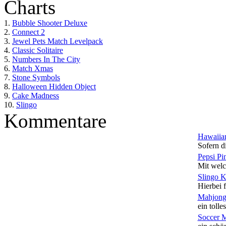
Charts
1.
Bubble Shooter Deluxe
2.
Connect 2
3.
Jewel Pets Match Levelpack
4.
Classic Solitaire
5.
Numbers In The City
6.
Match Xmas
7.
Stone Symbols
8.
Halloween Hidden Object
9.
Cake Madness
10.
Slingo
Kommentare
Hawaiian
Sofern di
Pepsi Pi
Mit welc
Slingo 
Hierbei f
Mahjong
ein tolles
Soccer 