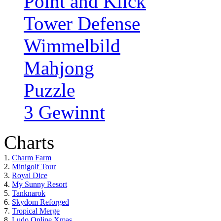
Point and Klick
Tower Defense
Wimmelbild
Mahjong
Puzzle
3 Gewinnt
Charts
1.
Charm Farm
2.
Minigolf Tour
3.
Royal Dice
4.
My Sunny Resort
5.
Tanknarok
6.
Skydom Reforged
7.
Tropical Merge
8.
Ludo Online Xmas