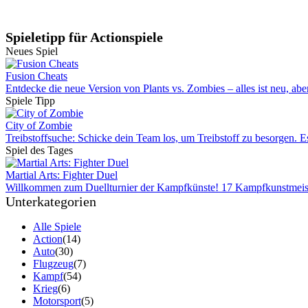
Spieletipp für Actionspiele
Neues Spiel
Fusion Cheats
Entdecke die neue Version von Plants vs. Zombies – alles ist neu, aber
Spiele Tipp
City of Zombie
Treibstoffsuche: Schicke dein Team los, um Treibstoff zu besorgen. Es 
Spiel des Tages
Martial Arts: Fighter Duel
Willkommen zum Duellturnier der Kampfkünste! 17 Kampfkunstmeister
Unterkategorien
Alle Spiele
Action
(14)
Auto
(30)
Flugzeug
(7)
Kampf
(54)
Krieg
(6)
Motorsport
(5)