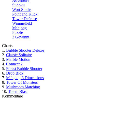
Adventure
Sudoku
Wort Spiele
Point and Klick
Tower Defense
Wimmelbild
Mahjong
Puzzle
3 Gewinnt
Charts
1.
Bubble Shooter Deluxe
2.
Classic Solitaire
3.
Marble Motion
4.
Connect 2
5.
Forest Bubble Shooter
6.
Drop Blox
7.
Mahjong 3 Dimensions
8.
Tower Of Monsters
9.
Mushroom Matching
10.
Totem Blast
Kommentare