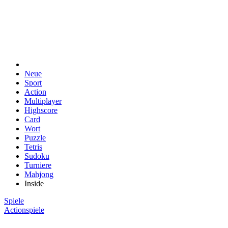
Neue
Sport
Action
Multiplayer
Highscore
Card
Wort
Puzzle
Tetris
Sudoku
Turniere
Mahjong
Inside
Spiele
Actionspiele