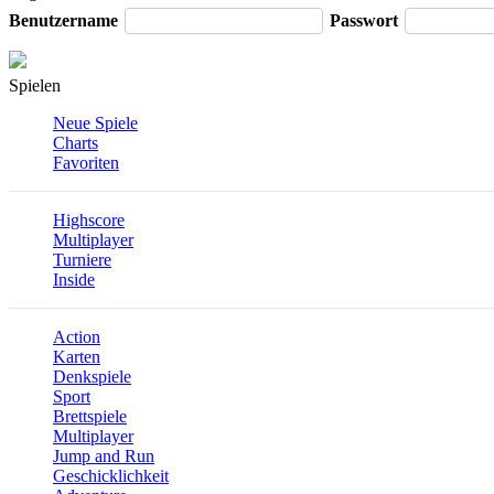
Benutzername
Passwort
Spielen
Neue Spiele
Charts
Favoriten
Highscore
Multiplayer
Turniere
Inside
Action
Karten
Denkspiele
Sport
Brettspiele
Multiplayer
Jump and Run
Geschicklichkeit