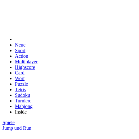
Neue
Sport
Action
Multiplayer
Highscore
Card
Wort
Puzzle
Tetris
Sudoku
Turniere
Mahjong
Inside
Spiele
Jump und Run