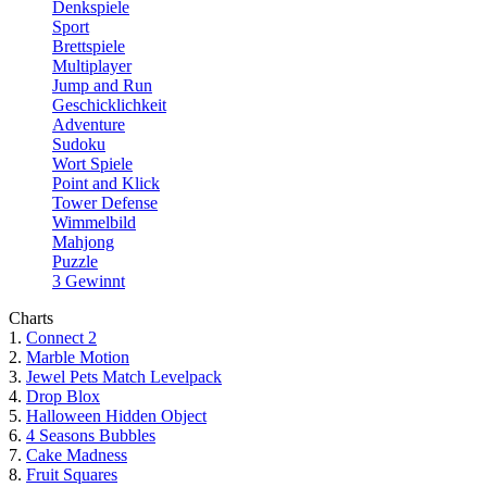
Denkspiele
Sport
Brettspiele
Multiplayer
Jump and Run
Geschicklichkeit
Adventure
Sudoku
Wort Spiele
Point and Klick
Tower Defense
Wimmelbild
Mahjong
Puzzle
3 Gewinnt
Charts
1.
Connect 2
2.
Marble Motion
3.
Jewel Pets Match Levelpack
4.
Drop Blox
5.
Halloween Hidden Object
6.
4 Seasons Bubbles
7.
Cake Madness
8.
Fruit Squares