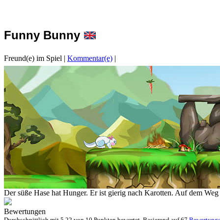
Funny Bunny
Freund(e) im Spiel
|
Kommentar(e)
|
Der süße Hase hat Hunger. Er ist gierig nach Karotten. Auf dem We
Bewertungen
Durchschnittlich mit
5.22 von
10 Punkten bewertet. Basierend auf
67
Bewertung