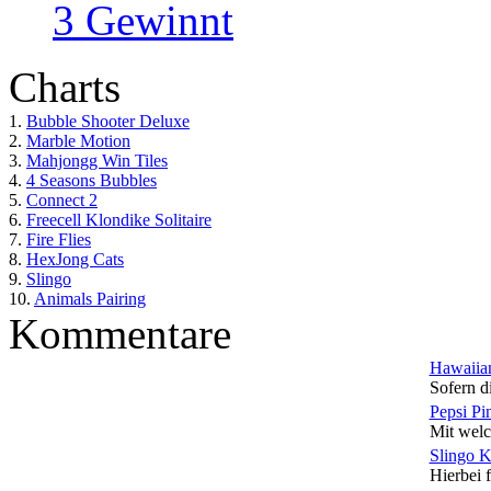
3 Gewinnt
Charts
1.
Bubble Shooter Deluxe
2.
Marble Motion
3.
Mahjongg Win Tiles
4.
4 Seasons Bubbles
5.
Connect 2
6.
Freecell Klondike Solitaire
7.
Fire Flies
8.
HexJong Cats
9.
Slingo
10.
Animals Pairing
Kommentare
Hawaiian
Sofern di
Pepsi Pi
Mit welc
Slingo 
Hierbei f