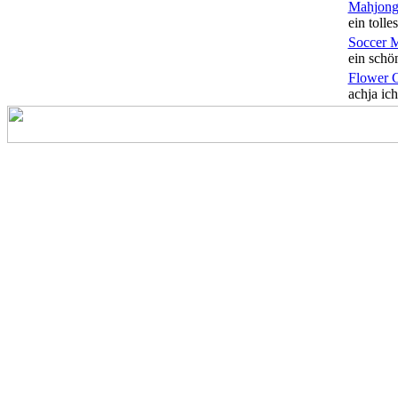
Mahjong
ein tolles
Soccer 
ein schön
Flower 
achja ich