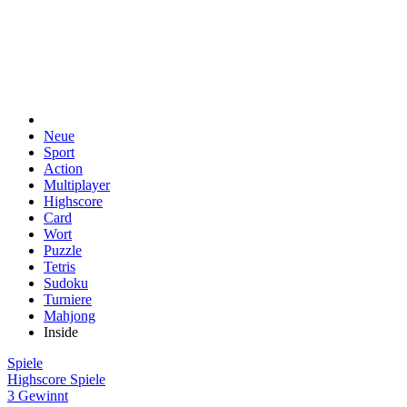
Neue
Sport
Action
Multiplayer
Highscore
Card
Wort
Puzzle
Tetris
Sudoku
Turniere
Mahjong
Inside
Spiele
Highscore Spiele
3 Gewinnt