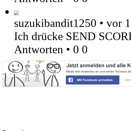
suzukibandit1250
•
vor 1
Ich drücke SEND SCORE,
Antworten
•
0
0