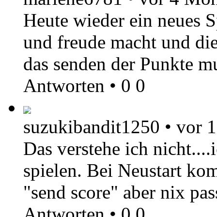
Heute wieder ein neues S
und freude macht und die
das senden der Punkte mu
Antworten
•
0
0
suzukibandit1250
•
vor 1
Das verstehe ich nicht...
spielen. Bei Neustart k
"send score" aber nix pas
Antworten
•
0
0