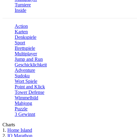
Turniere
Inside
Action
Karten
Denkspiele
Sport
Brettspiele
Multiplayer
Jump and Run
Geschicklichkeit
Adventure
Sudoku
Wort Spiele
Point and Klick
Tower Defense
Wimmelbild
Mahjong
Puzzle
3 Gewinnt
Charts
1.
Home Island
2.
IQ Marathon