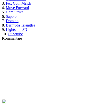
3.
Fox Coin Match
4.
Move Forward
5.
Gem Strike
6.
Sapo 6
7.
Domino
8.
Bermuda Triangles
9.
Lights out 3D
10.
Cuberube
Kommentare