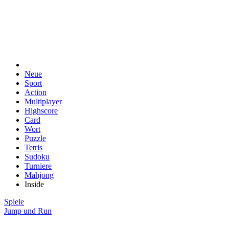
Neue
Sport
Action
Multiplayer
Highscore
Card
Wort
Puzzle
Tetris
Sudoku
Turniere
Mahjong
Inside
Spiele
Jump und Run