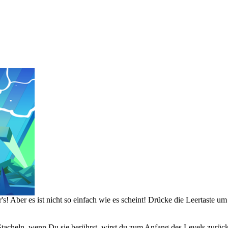
s! Aber es ist nicht so einfach wie es scheint! Drücke die Leertaste u
Stacheln, wenn Du sie berührst, wirst du zum Anfang des Levels zurück